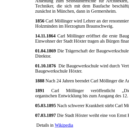
Anleitung zum Selbstunterrichte für Architekten,
Techniker, die sich mit dem Baufache beschäftig
zunächst in München, dann in Germersheim.
1856
Carl Möllinger wird Lehrer an der renommie
Holzminden im Herzogtum Braunschweig.
14.11.1864
Carl Möllinger eröffnet die erste Bau
Einwohner der Stadt Höxter tragen als Bürgen finanz
01.04.1869
Die Trägerschaft der Baugewerkschule g
Direktor.
01.10.1876
Die Baugewerkschule wird durch Vertra
Baugewerkschule Höxter.
1888
Nach 24 Jahren beendet Carl Möllinger die Arbe
1891
Carl Möllinger veröffentlicht „Die
organischen Entwicklung bis zum Ausgang des 12. 
05.03.1895
Nach schwerer Krankheit stirbt Carl Mö
07.03.1897
Die Stadt Höxter weiht eine von Ernst 
Details in
Wikipedia