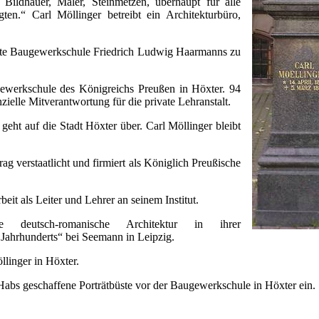
 Bildhauer, Maler, Steinmetzen, überhaupt für alle
ten.“ Carl Möllinger betreibt ein Architekturbüro,
rte Baugewerkschule Friedrich Ludwig Haarmanns zu
gewerkschule des Königreichs Preußen in Höxter. 94
ielle Mitverantwortung für die private Lehranstalt.
eht auf die Stadt Höxter über. Carl Möllinger bleibt
g verstaatlicht und firmiert als Königlich Preußische
it als Leiter und Lehrer an seinem Institut.
 deutsch-romanische Architektur in ihrer
Jahrhunderts“ bei Seemann in Leipzig.
llinger in Höxter.
Habs geschaffene Porträtbüste vor der Baugewerkschule in Höxter ein.